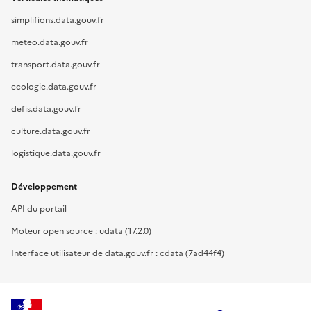
simplifions.data.gouv.fr
meteo.data.gouv.fr
transport.data.gouv.fr
ecologie.data.gouv.fr
defis.data.gouv.fr
culture.data.gouv.fr
logistique.data.gouv.fr
Développement
API du portail
Moteur open source : udata (17.2.0)
Interface utilisateur de data.gouv.fr : cdata (7ad44f4)