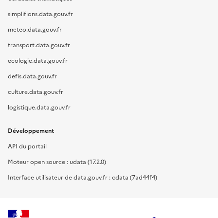
simplifions.data.gouv.fr
meteo.data.gouv.fr
transport.data.gouv.fr
ecologie.data.gouv.fr
defis.data.gouv.fr
culture.data.gouv.fr
logistique.data.gouv.fr
Développement
API du portail
Moteur open source : udata (17.2.0)
Interface utilisateur de data.gouv.fr : cdata (7ad44f4)