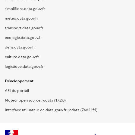
simplifions.data.gouv.fr
meteo.data.gouv.fr
transport.data.gouv.fr
ecologie.data.gouv.fr
defis.data.gouv.fr
culture.data.gouv.fr
logistique.data.gouv.fr
Développement
API du portail
Moteur open source : udata (17.2.0)
Interface utilisateur de data.gouv.fr : cdata (7ad44f4)