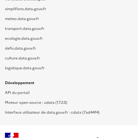
simplifions.data.gouv.fr
meteo.data.gouv.fr
transport.data.gouv.fr
ecologie.data.gouv.fr
defis.data.gouv.fr
culture.data.gouv.fr
logistique.data.gouv.fr
Développement
API du portail
Moteur open source : udata (17.2.0)
Interface utilisateur de data.gouv.fr : cdata (7ad44f4)