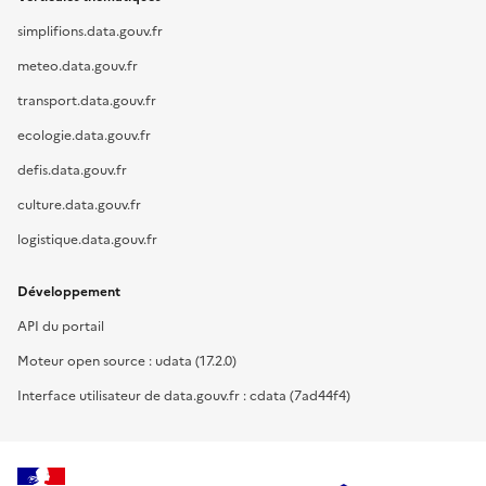
simplifions.data.gouv.fr
meteo.data.gouv.fr
transport.data.gouv.fr
ecologie.data.gouv.fr
defis.data.gouv.fr
culture.data.gouv.fr
logistique.data.gouv.fr
Développement
API du portail
Moteur open source : udata (17.2.0)
Interface utilisateur de data.gouv.fr : cdata (7ad44f4)