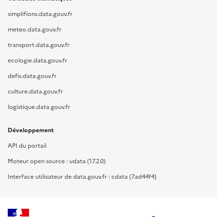
simplifions.data.gouv.fr
meteo.data.gouv.fr
transport.data.gouv.fr
ecologie.data.gouv.fr
defis.data.gouv.fr
culture.data.gouv.fr
logistique.data.gouv.fr
Développement
API du portail
Moteur open source : udata (17.2.0)
Interface utilisateur de data.gouv.fr : cdata (7ad44f4)