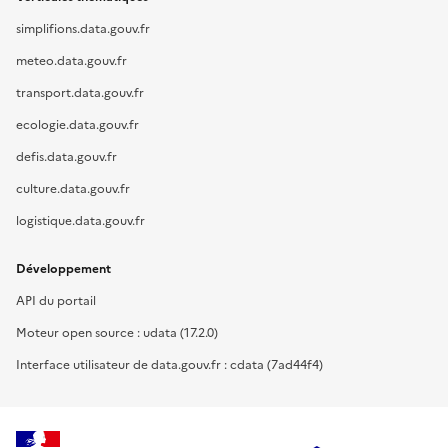
simplifions.data.gouv.fr
meteo.data.gouv.fr
transport.data.gouv.fr
ecologie.data.gouv.fr
defis.data.gouv.fr
culture.data.gouv.fr
logistique.data.gouv.fr
Développement
API du portail
Moteur open source : udata (17.2.0)
Interface utilisateur de data.gouv.fr : cdata (7ad44f4)