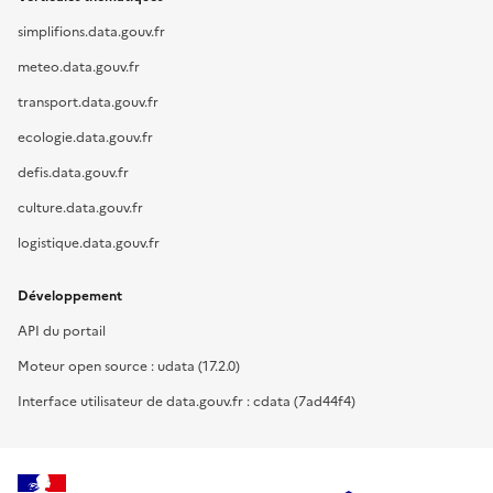
simplifions.data.gouv.fr
meteo.data.gouv.fr
transport.data.gouv.fr
ecologie.data.gouv.fr
defis.data.gouv.fr
culture.data.gouv.fr
logistique.data.gouv.fr
Développement
API du portail
Moteur open source : udata (17.2.0)
Interface utilisateur de data.gouv.fr : cdata (7ad44f4)