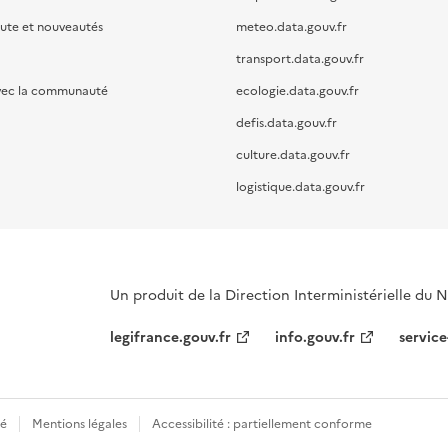
oute et nouveautés
meteo.data.gouv.fr
transport.data.gouv.fr
vec la communauté
ecologie.data.gouv.fr
defis.data.gouv.fr
culture.data.gouv.fr
logistique.data.gouv.fr
Un produit de la Direction Interministérielle du
legifrance.gouv.fr
info.gouv.fr
service
té
Mentions légales
Accessibilité : partiellement conforme