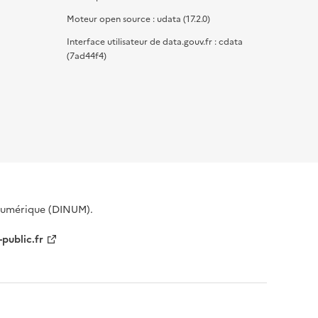
Moteur open source : udata (17.2.0)
Interface utilisateur de data.gouv.fr : cdata
(7ad44f4)
 Numérique (DINUM).
-public.fr