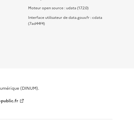
Moteur open source : udata (17.2.0)
Interface utilisateur de data.gouv.fr : cdata
(7ad44f4)
 Numérique (DINUM).
-public.fr