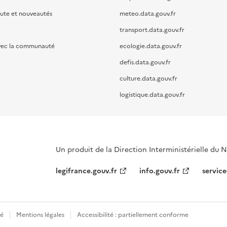
oute et nouveautés
meteo.data.gouv.fr
transport.data.gouv.fr
vec la communauté
ecologie.data.gouv.fr
defis.data.gouv.fr
culture.data.gouv.fr
logistique.data.gouv.fr
Un produit de la Direction Interministérielle du
legifrance.gouv.fr
info.gouv.fr
service
té
Mentions légales
Accessibilité : partiellement conforme