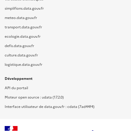
simplifions.data.gouv.fr
meteo.data.gouv.fr
transport.data.gouv.fr
ecologie.data.gouv.fr
defis.data.gouv.fr
culture.data.gouv.fr
logistique.data.gouv.fr
Développement
API du portail
Moteur open source : udata (17.2.0)
Interface utilisateur de data.gouv.fr : cdata (7ad44f4)