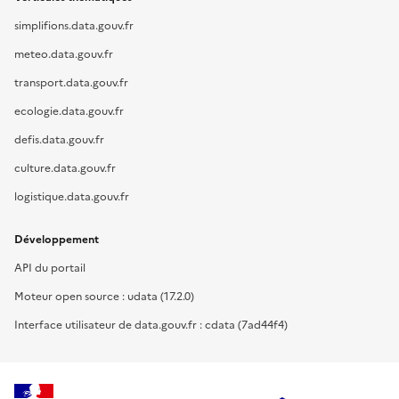
simplifions.data.gouv.fr
meteo.data.gouv.fr
transport.data.gouv.fr
ecologie.data.gouv.fr
defis.data.gouv.fr
culture.data.gouv.fr
logistique.data.gouv.fr
Développement
API du portail
Moteur open source : udata (17.2.0)
Interface utilisateur de data.gouv.fr : cdata (7ad44f4)