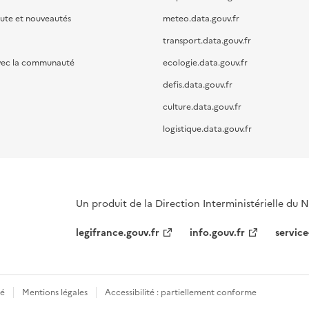
oute et nouveautés
meteo.data.gouv.fr
transport.data.gouv.fr
vec la communauté
ecologie.data.gouv.fr
defis.data.gouv.fr
culture.data.gouv.fr
logistique.data.gouv.fr
Un produit de la Direction Interministérielle du
legifrance.gouv.fr
info.gouv.fr
service
té
Mentions légales
Accessibilité : partiellement conforme