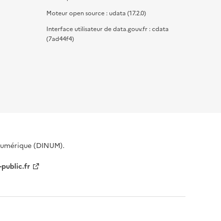
Moteur open source : udata (17.2.0)
Interface utilisateur de data.gouv.fr : cdata
(7ad44f4)
 Numérique (DINUM).
-public.fr