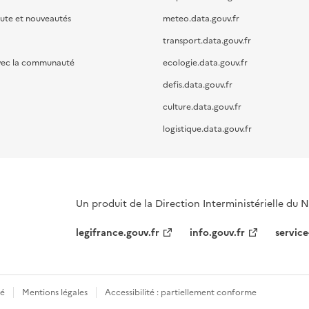
oute et nouveautés
meteo.data.gouv.fr
transport.data.gouv.fr
vec la communauté
ecologie.data.gouv.fr
defis.data.gouv.fr
culture.data.gouv.fr
logistique.data.gouv.fr
Un produit de la Direction Interministérielle du
legifrance.gouv.fr
info.gouv.fr
service
té
Mentions légales
Accessibilité : partiellement conforme