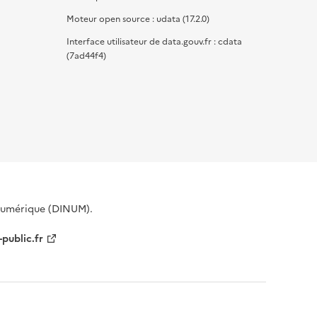
Moteur open source : udata (17.2.0)
Interface utilisateur de data.gouv.fr : cdata
(7ad44f4)
 Numérique (DINUM).
-public.fr