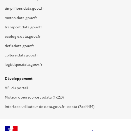
simplifions.data.gouv.fr
meteo.data.gouv.fr
transport.data.gouv.fr
ecologie.data.gouv.fr
defis.data.gouv.fr
culture.data.gouv.fr
logistique.data.gouv.fr
Développement
API du portail
Moteur open source : udata (17.2.0)
Interface utilisateur de data.gouv.fr : cdata (7ad44f4)