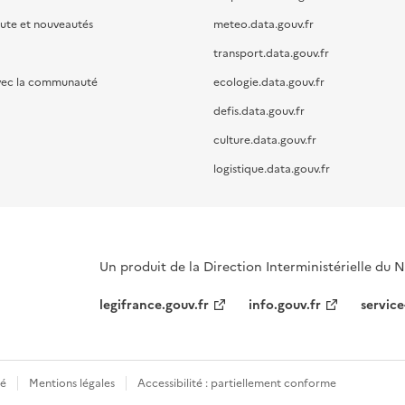
oute et nouveautés
meteo.data.gouv.fr
transport.data.gouv.fr
vec la communauté
ecologie.data.gouv.fr
defis.data.gouv.fr
culture.data.gouv.fr
logistique.data.gouv.fr
Un produit de la Direction Interministérielle du
legifrance.gouv.fr
info.gouv.fr
service
té
Mentions légales
Accessibilité : partiellement conforme