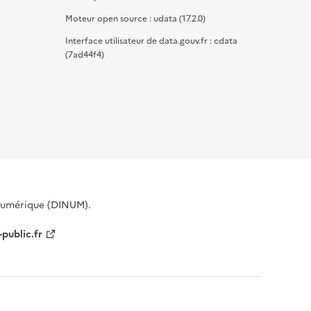
Moteur open source : udata (17.2.0)
Interface utilisateur de data.gouv.fr : cdata
(7ad44f4)
 Numérique (DINUM).
-public.fr