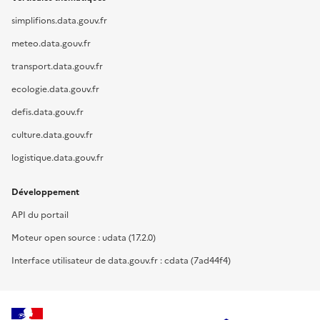
simplifions.data.gouv.fr
meteo.data.gouv.fr
transport.data.gouv.fr
ecologie.data.gouv.fr
defis.data.gouv.fr
culture.data.gouv.fr
logistique.data.gouv.fr
Développement
API du portail
Moteur open source : udata (17.2.0)
Interface utilisateur de data.gouv.fr : cdata (7ad44f4)