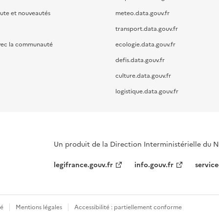
oute et nouveautés
meteo.data.gouv.fr
transport.data.gouv.fr
vec la communauté
ecologie.data.gouv.fr
defis.data.gouv.fr
culture.data.gouv.fr
logistique.data.gouv.fr
Un produit de la Direction Interministérielle du
legifrance.gouv.fr
info.gouv.fr
service
té
Mentions légales
Accessibilité : partiellement conforme