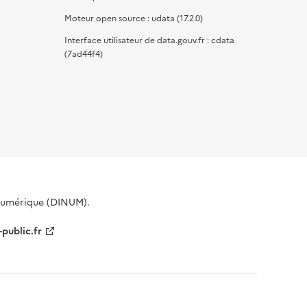
Moteur open source : udata (17.2.0)
Interface utilisateur de data.gouv.fr : cdata
(7ad44f4)
 Numérique (DINUM).
-public.fr