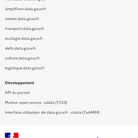
simplifions.data.gouv.fr
meteo.data.gouv.fr
transport.data.gouv.fr
ecologie.data.gouv.fr
defis.data.gouv.fr
culture.data.gouv.fr
logistique.data.gouv.fr
Développement
API du portail
Moteur open source : udata (17.2.0)
Interface utilisateur de data.gouv.fr : cdata (7ad44f4)