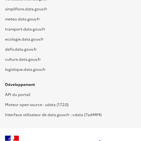
simplifions.data.gouv.fr
meteo.data.gouv.fr
transport.data.gouv.fr
ecologie.data.gouv.fr
defis.data.gouv.fr
culture.data.gouv.fr
logistique.data.gouv.fr
Développement
API du portail
Moteur open source : udata (17.2.0)
Interface utilisateur de data.gouv.fr : cdata (7ad44f4)