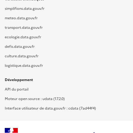
simplifions.data.gouv.fr
meteo.data.gouv.fr
transport.data.gouv.fr
ecologie.data.gouv.fr
defis.data.gouv.fr
culture.data.gouv.fr
logistique.data.gouv.fr
Développement
API du portail
Moteur open source : udata (17.2.0)
Interface utilisateur de data.gouv.fr : cdata (7ad44f4)