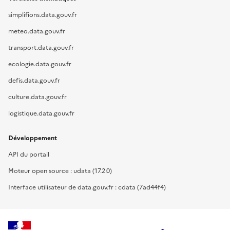
simplifions.data.gouv.fr
meteo.data.gouv.fr
transport.data.gouv.fr
ecologie.data.gouv.fr
defis.data.gouv.fr
culture.data.gouv.fr
logistique.data.gouv.fr
Développement
API du portail
Moteur open source : udata (17.2.0)
Interface utilisateur de data.gouv.fr : cdata (7ad44f4)