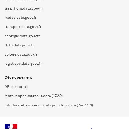
simplifions.data.gouv.fr
meteo.data.gouv.fr
transport.data.gouv.fr
ecologie.data.gouv.fr
defis.data.gouv.fr
culture.data.gouv.fr
logistique.data.gouv.fr
Développement
API du portail
Moteur open source : udata (17.2.0)
Interface utilisateur de data.gouv.fr : cdata (7ad44f4)