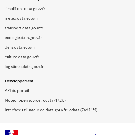
simplifions.data.gouv.fr
meteo.data.gouv.fr
transport.data.gouv.fr
ecologie.data.gouv.fr
defis.data.gouv.fr
culture.data.gouv.fr
logistique.data.gouv.fr
Développement
API du portail
Moteur open source : udata (17.2.0)
Interface utilisateur de data.gouv.fr : cdata (7ad44f4)