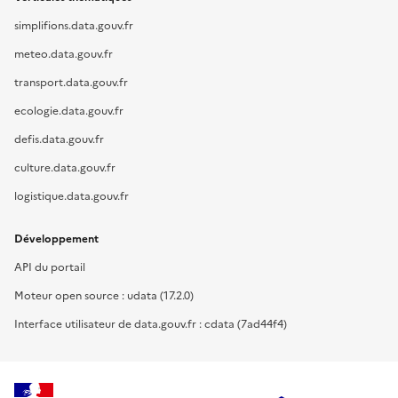
simplifions.data.gouv.fr
meteo.data.gouv.fr
transport.data.gouv.fr
ecologie.data.gouv.fr
defis.data.gouv.fr
culture.data.gouv.fr
logistique.data.gouv.fr
Développement
API du portail
Moteur open source : udata (17.2.0)
Interface utilisateur de data.gouv.fr : cdata (7ad44f4)