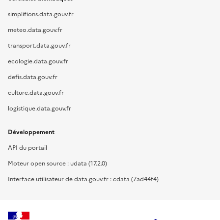
simplifions.data.gouv.fr
meteo.data.gouv.fr
transport.data.gouv.fr
ecologie.data.gouv.fr
defis.data.gouv.fr
culture.data.gouv.fr
logistique.data.gouv.fr
Développement
API du portail
Moteur open source : udata (17.2.0)
Interface utilisateur de data.gouv.fr : cdata (7ad44f4)