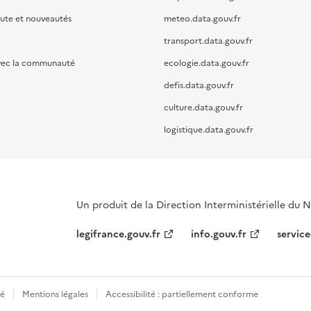
oute et nouveautés
meteo.data.gouv.fr
transport.data.gouv.fr
vec la communauté
ecologie.data.gouv.fr
defis.data.gouv.fr
culture.data.gouv.fr
logistique.data.gouv.fr
Un produit de la Direction Interministérielle du
legifrance.gouv.fr
info.gouv.fr
service
té
Mentions légales
Accessibilité : partiellement conforme