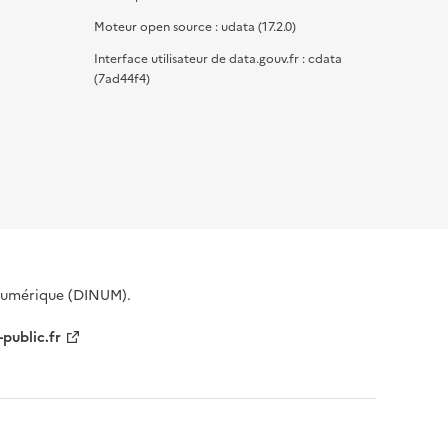
Moteur open source : udata (17.2.0)
Interface utilisateur de data.gouv.fr : cdata
(7ad44f4)
 Numérique (DINUM).
-public.fr