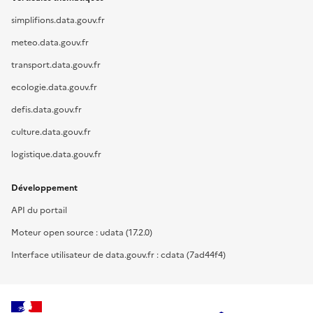
simplifions.data.gouv.fr
meteo.data.gouv.fr
transport.data.gouv.fr
ecologie.data.gouv.fr
defis.data.gouv.fr
culture.data.gouv.fr
logistique.data.gouv.fr
Développement
API du portail
Moteur open source : udata (17.2.0)
Interface utilisateur de data.gouv.fr : cdata (7ad44f4)