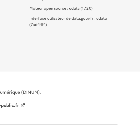
Moteur open source : udata (17.2.0)
Interface utilisateur de data.gouv.fr : cdata
(7ad44f4)
 Numérique (DINUM).
-public.fr