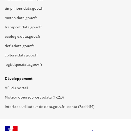
simplifions.data.gouv.fr
meteo.data.gouv.fr
transport.data.gouv.fr
ecologie.data.gouv.fr
defis.data.gouv.fr
culture.data.gouv.fr
logistique.data.gouv.fr
Développement
API du portail
Moteur open source : udata (17.2.0)
Interface utilisateur de data.gouv.fr : cdata (7ad44f4)