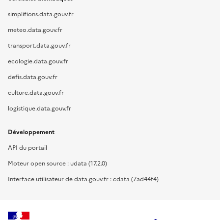
simplifions.data.gouv.fr
meteo.data.gouv.fr
transport.data.gouv.fr
ecologie.data.gouv.fr
defis.data.gouv.fr
culture.data.gouv.fr
logistique.data.gouv.fr
Développement
API du portail
Moteur open source : udata (17.2.0)
Interface utilisateur de data.gouv.fr : cdata (7ad44f4)