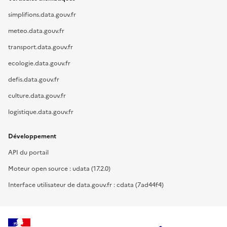
simplifions.data.gouv.fr
meteo.data.gouv.fr
transport.data.gouv.fr
ecologie.data.gouv.fr
defis.data.gouv.fr
culture.data.gouv.fr
logistique.data.gouv.fr
Développement
API du portail
Moteur open source : udata (17.2.0)
Interface utilisateur de data.gouv.fr : cdata (7ad44f4)