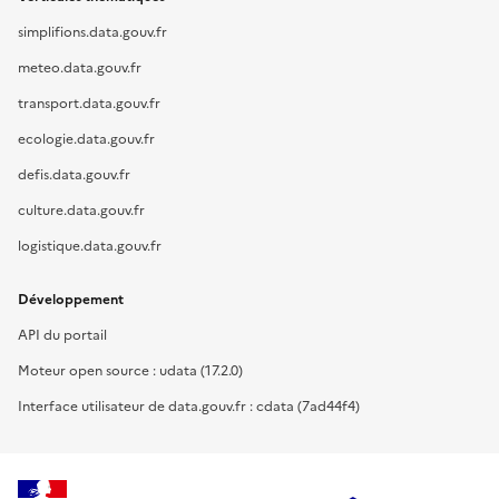
simplifions.data.gouv.fr
meteo.data.gouv.fr
transport.data.gouv.fr
ecologie.data.gouv.fr
defis.data.gouv.fr
culture.data.gouv.fr
logistique.data.gouv.fr
Développement
API du portail
Moteur open source : udata (17.2.0)
Interface utilisateur de data.gouv.fr : cdata (7ad44f4)