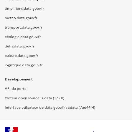
simplifions.data.gouv.fr
meteo.data.gouv.fr
transport.data.gouv.fr
ecologie.data.gouv.fr
defis.data.gouv.fr
culture.data.gouv.fr
logistique.data.gouv.fr
Développement
API du portail
Moteur open source : udata (17.2.0)
Interface utilisateur de data.gouv.fr : cdata (7ad44f4)