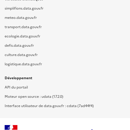
simplifions.data.gouv.fr
meteo.data.gouv.fr
transport.data.gouv.fr
ecologie.data.gouv.fr
defis.data.gouv.fr
culture.data.gouv.fr
logistique.data.gouv.fr
Développement
API du portail
Moteur open source : udata (17.2.0)
Interface utilisateur de data.gouv.fr : cdata (7ad44f4)