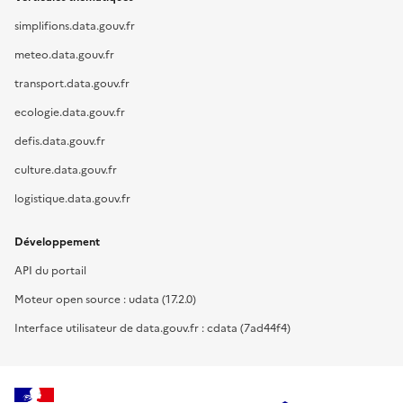
simplifions.data.gouv.fr
meteo.data.gouv.fr
transport.data.gouv.fr
ecologie.data.gouv.fr
defis.data.gouv.fr
culture.data.gouv.fr
logistique.data.gouv.fr
Développement
API du portail
Moteur open source : udata (17.2.0)
Interface utilisateur de data.gouv.fr : cdata (7ad44f4)