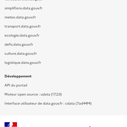
simplifions.data.gouv.fr
meteo.data.gouv.fr
transport.data.gouv.fr
ecologie.data.gouv.fr
defis.data.gouv.fr
culture.data.gouv.fr
logistique.data.gouv.fr
Développement
API du portail
Moteur open source : udata (17.2.0)
Interface utilisateur de data.gouv.fr : cdata (7ad44f4)