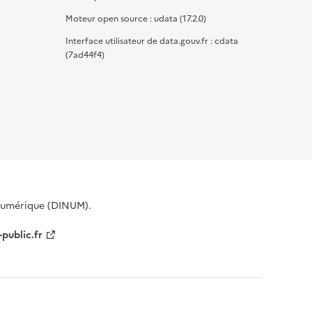
Moteur open source : udata (17.2.0)
Interface utilisateur de data.gouv.fr : cdata
(7ad44f4)
 Numérique (DINUM).
-public.fr