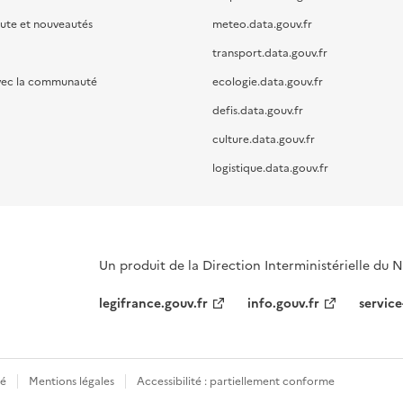
oute et nouveautés
meteo.data.gouv.fr
transport.data.gouv.fr
vec la communauté
ecologie.data.gouv.fr
defis.data.gouv.fr
culture.data.gouv.fr
logistique.data.gouv.fr
Un produit de la Direction Interministérielle du
legifrance.gouv.fr
info.gouv.fr
service
té
Mentions légales
Accessibilité : partiellement conforme