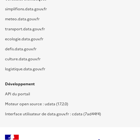
simplifions.data.gouv.fr
meteo.data.gouv.fr
transport.data.gouv.fr
ecologie.data.gouv.fr
defis.data.gouv.fr
culture.data.gouv.fr
logistique.data.gouv.fr
Développement
API du portail
Moteur open source : udata (17.2.0)
Interface utilisateur de data.gouv.fr : cdata (7ad44f4)