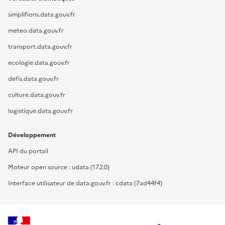
simplifions.data.gouv.fr
meteo.data.gouv.fr
transport.data.gouv.fr
ecologie.data.gouv.fr
defis.data.gouv.fr
culture.data.gouv.fr
logistique.data.gouv.fr
Développement
API du portail
Moteur open source : udata (17.2.0)
Interface utilisateur de data.gouv.fr : cdata (7ad44f4)