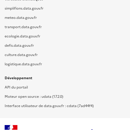
simplifions.data.gouv.fr
meteo.data.gouv.fr
transport.data.gouv.fr
ecologie.data.gouv.fr
defis.data.gouv.fr
culture.data.gouv.fr
logistique.data.gouv.fr
Développement
API du portail
Moteur open source : udata (17.2.0)
Interface utilisateur de data.gouv.fr : cdata (7ad44f4)