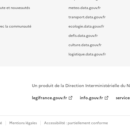
oute et nouveautés
meteo.data.gouv.fr
transport.data.gouv.fr
vec la communauté
ecologie.data.gouv.fr
defis.data.gouv.fr
culture.data.gouv.fr
logistique.data.gouv.fr
Un produit de la Direction Interministérielle du
legifrance.gouv.fr
info.gouv.fr
service
té
Mentions légales
Accessibilité : partiellement conforme