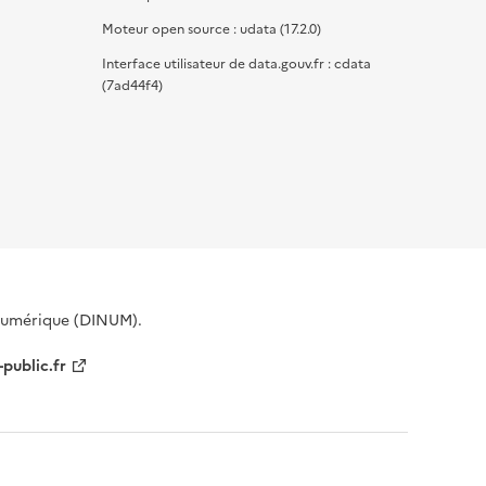
Moteur open source : udata (17.2.0)
Interface utilisateur de data.gouv.fr : cdata
(7ad44f4)
 Numérique (DINUM).
-public.fr