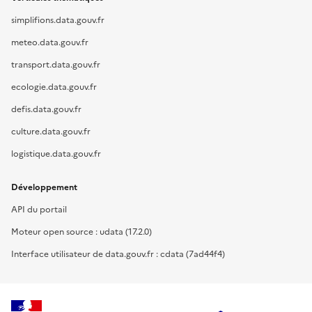
simplifions.data.gouv.fr
meteo.data.gouv.fr
transport.data.gouv.fr
ecologie.data.gouv.fr
defis.data.gouv.fr
culture.data.gouv.fr
logistique.data.gouv.fr
Développement
API du portail
Moteur open source : udata (17.2.0)
Interface utilisateur de data.gouv.fr : cdata (7ad44f4)