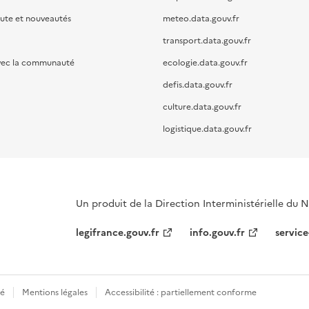
oute et nouveautés
meteo.data.gouv.fr
transport.data.gouv.fr
vec la communauté
ecologie.data.gouv.fr
defis.data.gouv.fr
culture.data.gouv.fr
logistique.data.gouv.fr
Un produit de la Direction Interministérielle du
legifrance.gouv.fr
info.gouv.fr
service
té
Mentions légales
Accessibilité : partiellement conforme