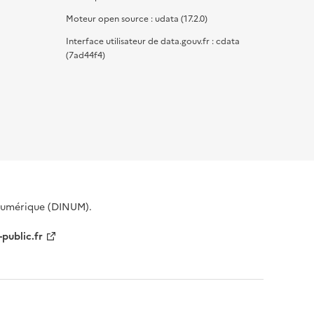
Moteur open source : udata (17.2.0)
Interface utilisateur de data.gouv.fr : cdata
(7ad44f4)
 Numérique (DINUM).
-public.fr