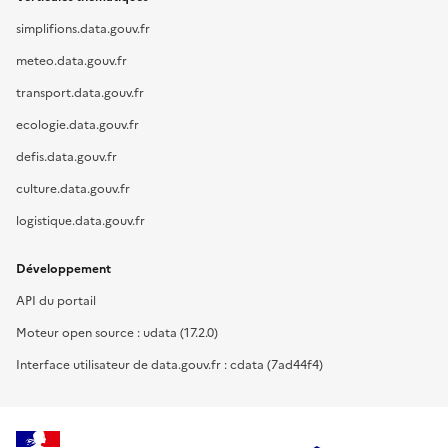
simplifions.data.gouv.fr
meteo.data.gouv.fr
transport.data.gouv.fr
ecologie.data.gouv.fr
defis.data.gouv.fr
culture.data.gouv.fr
logistique.data.gouv.fr
Développement
API du portail
Moteur open source : udata (17.2.0)
Interface utilisateur de data.gouv.fr : cdata (7ad44f4)