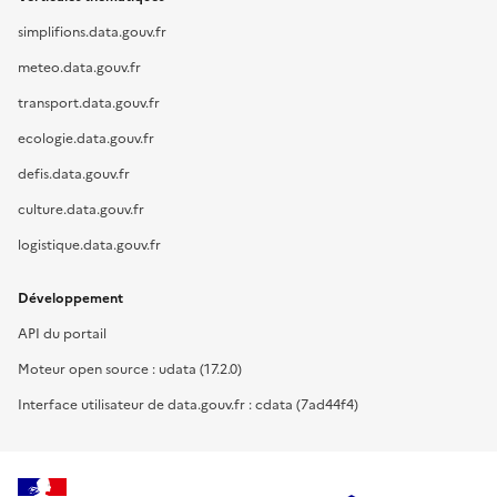
simplifions.data.gouv.fr
meteo.data.gouv.fr
transport.data.gouv.fr
ecologie.data.gouv.fr
defis.data.gouv.fr
culture.data.gouv.fr
logistique.data.gouv.fr
Développement
API du portail
Moteur open source : udata (17.2.0)
Interface utilisateur de data.gouv.fr : cdata (7ad44f4)