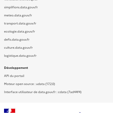
simplifions.data.gouv.fr
meteo.data.gouv.fr
transport.data.gouv.fr
ecologie.data.gouv.fr
defis.data.gouv.fr
culture.data.gouv.fr
logistique.data.gouv.fr
Développement
API du portail
Moteur open source : udata (17.2.0)
Interface utilisateur de data.gouv.fr : cdata (7ad44f4)