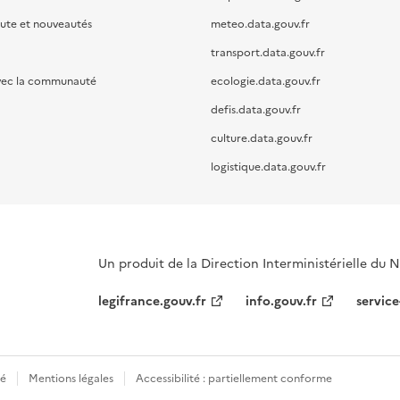
oute et nouveautés
meteo.data.gouv.fr
transport.data.gouv.fr
vec la communauté
ecologie.data.gouv.fr
defis.data.gouv.fr
culture.data.gouv.fr
logistique.data.gouv.fr
Un produit de la Direction Interministérielle du
legifrance.gouv.fr
info.gouv.fr
service
té
Mentions légales
Accessibilité : partiellement conforme