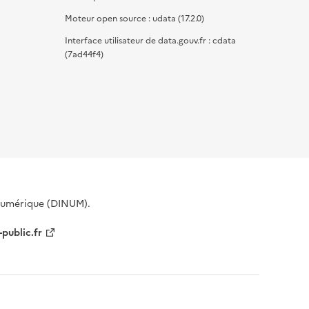
Moteur open source : udata (17.2.0)
Interface utilisateur de data.gouv.fr : cdata
(7ad44f4)
 Numérique (DINUM).
-public.fr