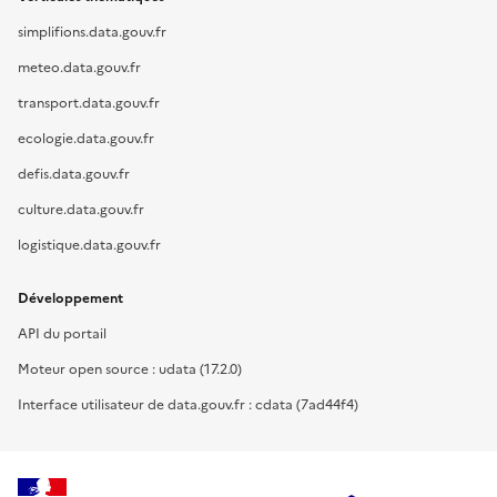
simplifions.data.gouv.fr
meteo.data.gouv.fr
transport.data.gouv.fr
ecologie.data.gouv.fr
defis.data.gouv.fr
culture.data.gouv.fr
logistique.data.gouv.fr
Développement
API du portail
Moteur open source : udata (17.2.0)
Interface utilisateur de data.gouv.fr : cdata (7ad44f4)