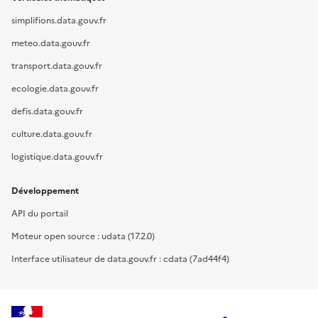
simplifions.data.gouv.fr
meteo.data.gouv.fr
transport.data.gouv.fr
ecologie.data.gouv.fr
defis.data.gouv.fr
culture.data.gouv.fr
logistique.data.gouv.fr
Développement
API du portail
Moteur open source : udata (17.2.0)
Interface utilisateur de data.gouv.fr : cdata (7ad44f4)